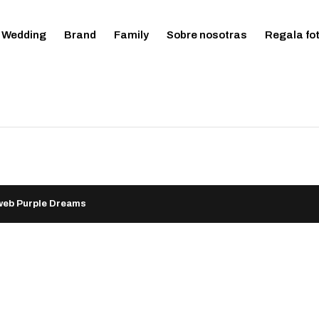
Wedding
Brand
Family
Sobre nosotras
Regala fo
 web Purple Dreams