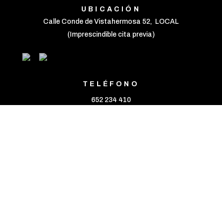
UBICACIÓN
Calle Conde de Vistahermosa 52, LOCAL
(Imprescindible cita previa)
TELÉFONO
652 234 410
EMAIL
info@35mmfotografas.com
AVISO LEGAL
POLÍTICA DE COOKIES
POLÍTICA DE PRIVACIDAD